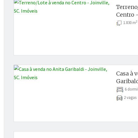
Terreno
Centro -
2
1.830 m
Casa à 
Garibald
6 dormi
2 vaga