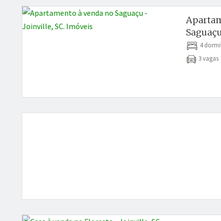
Apartam
Saguaçu 
4 dormi
3 vaga