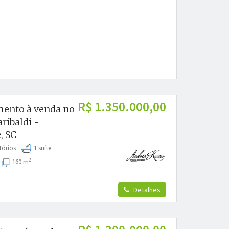
R$ 1.350.000,00
ento à venda no
ribaldi -
, SC
tórios
1 suíte
2
s
160 m
Detalhes