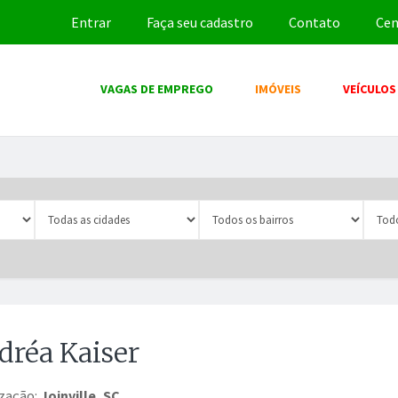
Entrar
Faça seu cadastro
Contato
Cen
VAGAS DE EMPREGO
IMÓVEIS
VEÍCULOS
dréa Kaiser
ização:
Joinville, SC