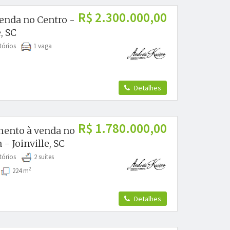
R$ 2.300.000,00
venda no Centro -
, SC
tórios
1 vaga
Detalhes
R$ 1.780.000,00
ento à venda no
- Joinville, SC
tórios
2 suítes
2
s
224 m
Detalhes