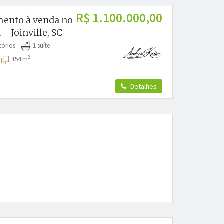
R$ 1.100.000,00
ento à venda no
- Joinville, SC
tórios
1 suíte
2
s
154 m
Detalhes