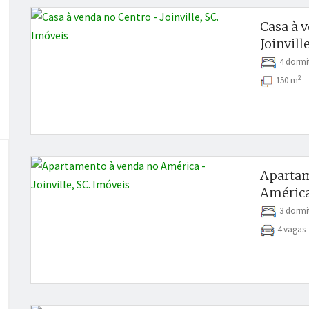
Casa à 
Joinville
4 dormi
2
150 m
Apartam
América 
3 dormi
4 vaga