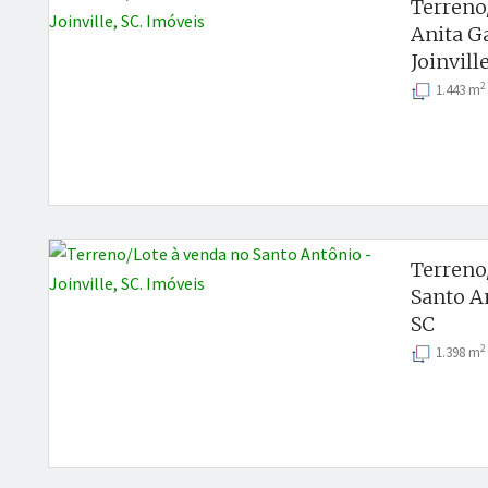
Terreno
Anita Ga
Joinville
2
1.443 m
Terreno
Santo An
SC
2
1.398 m