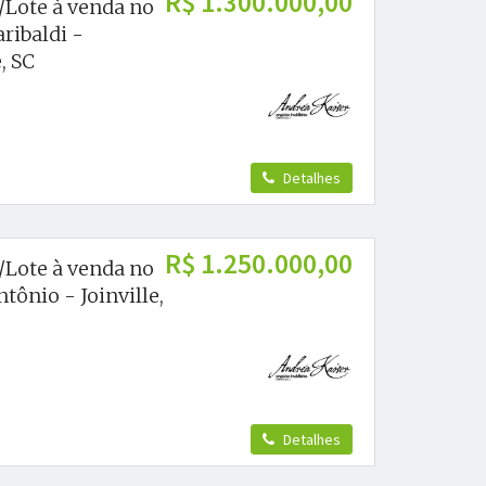
R$ 1.300.000,00
/Lote à venda no
ribaldi -
, SC
Detalhes
R$ 1.250.000,00
/Lote à venda no
tônio - Joinville,
Detalhes