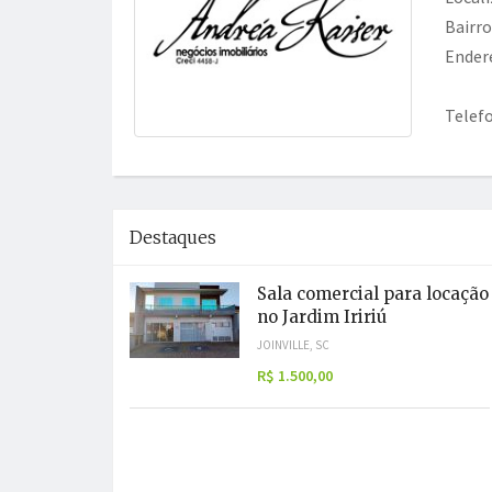
Bairro
Ender
Telef
Destaques
Sala comercial para locação
no Jardim Iririú
JOINVILLE, SC
R$ 1.500,00