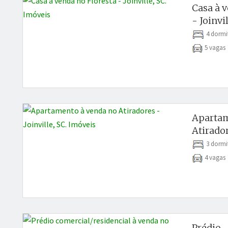
Casa à 
- Joinvil
4 dormi
5 vaga
Apartam
Atirador
3 dormi
4 vaga
Prédio