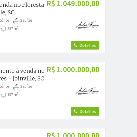
R$ 1.049.000,00
venda no Floresta
le, SC
tórios
2 suítes
2
s
337 m
Detalhes
R$ 1.000.000,00
ento à venda no
es - Joinville, SC
tórios
3 suítes
2
s
197 m
Detalhes
R$ 1.000.000,00