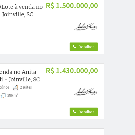
R$ 1.500.000,00
/Lote à venda no
 Joinville, SC
Detalhes
R$ 1.430.000,00
venda no Anita
i - Joinville, SC
tórios
2 suítes
2
s
286 m
Detalhes