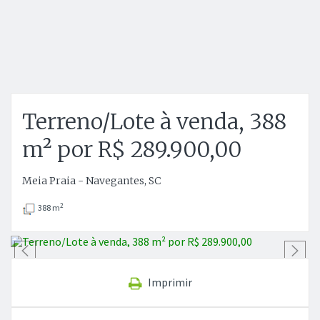
Terreno/Lote à venda, 388
m² por R$ 289.900,00
Meia Praia - Navegantes, SC
2
388 m
Anterior
P
Imprimir