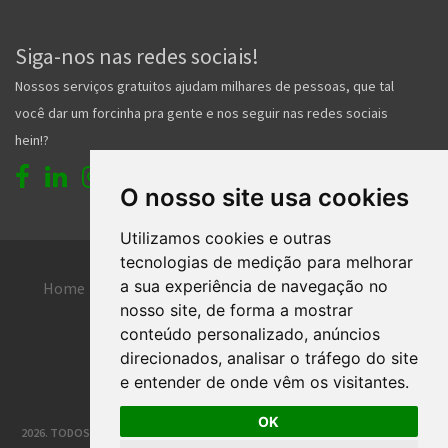
Siga-nos nas redes sociais!
Nossos serviços gratuitos ajudam milhares de pessoas, que tal
você dar um forcinha pra gente e nos seguir nas redes sociais
hein!?
O nosso site usa cookies
Utilizamos cookies e outras
tecnologias de medição para melhorar
a sua experiência de navegação no
Home
Entrar
Faça seu cadastro
nosso site, de forma a mostrar
Contato
Central de ajuda
conteúdo personalizado, anúncios
direcionados, analisar o tráfego do site
Termos de uso
Inserir anúncio grátis
e entender de onde vêm os visitantes.
OK
2026. TODOS OS DIREITOS RESERVADOS. | DESENVOLVIMENTO E HOSPEDAGEM