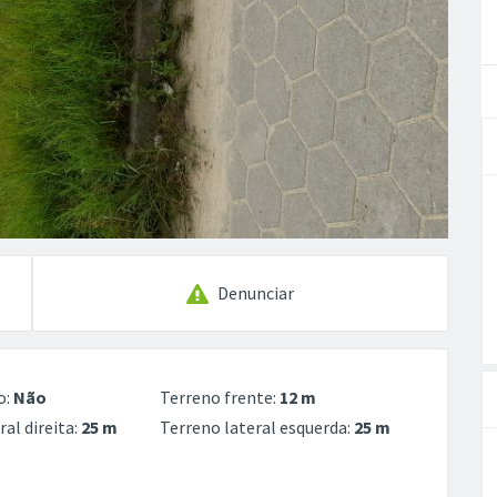
Denunciar
o:
Não
Terreno frente:
12 m
ral direita:
25 m
Terreno lateral esquerda:
25 m