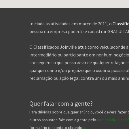
Iniciada as atividades em março de 2011, o
Classifi
pessoa ou empresa poderá se cadastrar GRATUITAME
O Classificados Joinville atua como veiculador de 
intermediário ou participante em nenhum negócio 
conseqüência que possa advir de qualquer relação en
qualquer dano e/ou prejuízo que o usuário possa so
reclamação ou ação legal contra um ou mais anuncia
Quer falar com a gente?
Para dúvidas sobre qualquer anúncio, você deverá fazer 
outros assuntos fale com a gente pelo
comercial@classifi
formulário de contato clicando
aqui
.