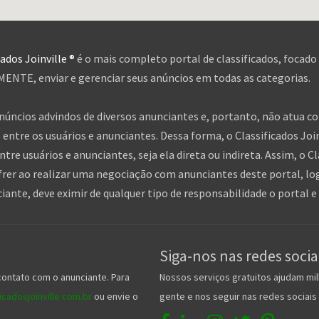
cados Joinville ®
é o mais completo portal de classificados, focado
NTE, enviar e gerenciar seus anúncios em todas as categorias.
anúncios advindos de diversos anunciantes e, portanto, não atua c
entre os usuários e anunciantes. Dessa forma, o Classificados Jo
tre usuários e anunciantes, seja ela direta ou indireta. Assim, o Cl
frer ao realizar uma negociação com anunciantes deste portal, log
nte, deve eximir de qualquer tipo de responsabilidade o portal e 
Siga-nos nas redes socia
contato com o anunciante. Para
Nossos serviços gratuitos ajudam mil
cadosjoinville.com.br
ou envie o
gente e nos seguir nas redes sociais 