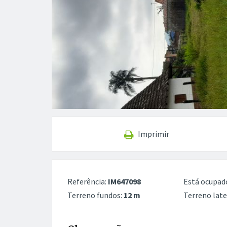
Imprimir
Referência:
IM647098
Está ocupad
Terreno fundos:
12 m
Terreno late