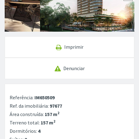
Imprimir
Denunciar
Referência:
IM650509
Ref. da imobiliária:
97677
2
Área construída:
157 m
2
Terreno total:
157 m
Dormitórios:
4