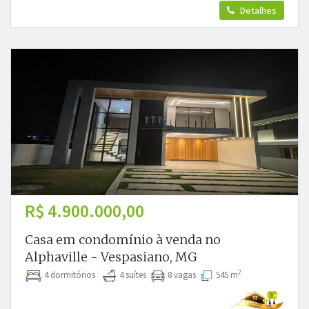
Detalhes
R$ 4.900.000,00
Casa em condomínio à venda no
Alphaville - Vespasiano, MG
2
4 dormitórios
4 suítes
8 vagas
545 m