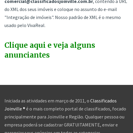
comercial@classificadosjoinville.com.br
, contendo a URL
do XML dos seus imóveis e coloque no assunto do e-mail
"Integração de imóveis". Nosso padrão de XML é o mesmo
usado pelo VivaReal.
Clique aqui e veja alguns
anunciantes
Iniciada as atividades em março de 2011, o
Classificados
Joinville ®
é o mais completo portal de classificados, focado
principalmente para Joinville e Região. Qualquer pessoa ou
empresa poderá se cadastrar GRATUITAMENTE, enviar e
gerenciar seus anúncios em todas as categorias.