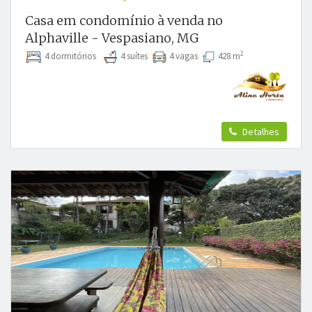
Casa em condomínio à venda no
Alphaville - Vespasiano, MG
2
4 dormitórios
4 suítes
4 vagas
428 m
Detalhes