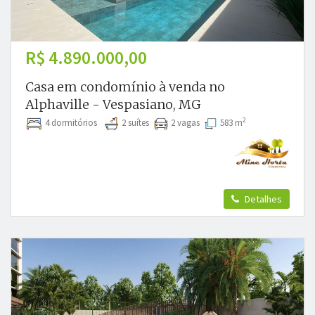
R$ 4.890.000,00
Casa em condomínio à venda no
Alphaville - Vespasiano, MG
2
4 dormitórios
2 suítes
2 vagas
583 m
Detalhes