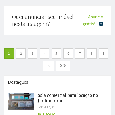
Quer anunciar seu imóvel
Anuncie
nesta listagem?
grátis!
1
2
3
4
5
6
7
8
9
10
Destaques
Sala comercial para locação no
Jardim Iririú
JOINVILLE, SC
R$ 1.500,00