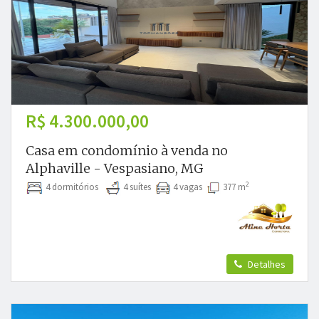
R$ 4.300.000,00
Casa em condomínio à venda no
Alphaville - Vespasiano, MG
2
4 dormitórios
4 suítes
4 vagas
377 m
Detalhes