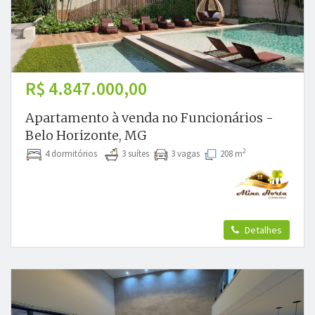
R$ 4.847.000,00
Apartamento à venda no Funcionários -
Belo Horizonte, MG
2
4 dormitórios
3 suítes
3 vagas
208 m
Detalhes