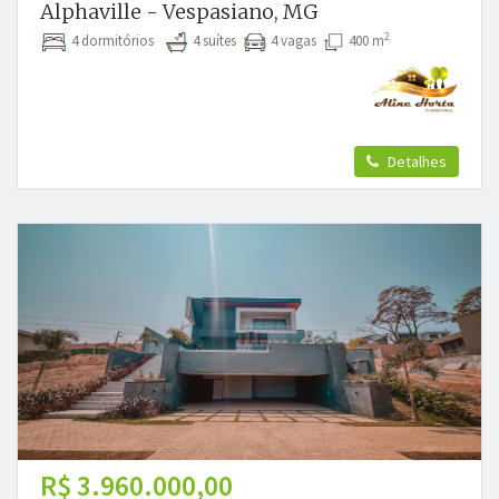
Alphaville - Vespasiano, MG
2
4 dormitórios
4 suítes
4 vagas
400 m
Detalhes
R$ 3.960.000,00