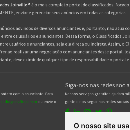
cados Joinville ®
é o mais completo portal de classificados, focado
NTE, enviar e gerenciar seus anúncios em todas as categorias.
anúncios advindos de diversos anunciantes e, portanto, não atua c
entre os usuários e anunciantes. Dessa forma, o Classificados Jo
tre usuários e anunciantes, seja ela direta ou indireta. Assim, o Cl
frer ao realizar uma negociação com anunciantes deste portal, log
nte, deve eximir de qualquer tipo de responsabilidade o portal e 
Siga-nos nas redes socia
contato com o anunciante. Para
Nossos serviços gratuitos ajudam mil
cadosjoinville.com.br
ou envie o
gente e nos seguir nas redes sociais 
O nosso site usa