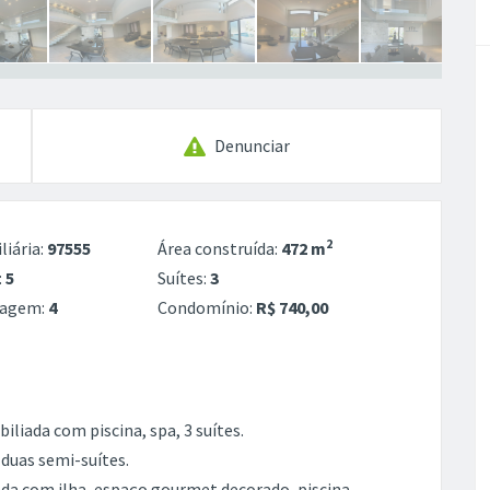
Denunciar
2
liária:
97555
Área construída:
472 m
:
5
Suítes:
3
ragem:
4
Condomínio:
R$ 740,00
iliada com piscina, spa, 3 suítes.
 duas semi-suítes.
a com ilha, espaço gourmet decorado, piscina