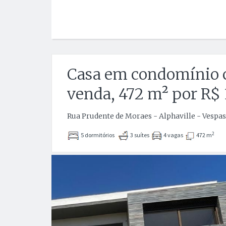
Casa em condomínio 
venda, 472 m² por R$
Rua Prudente de Moraes - Alphaville - Vespa
2
5 dormitórios
3 suítes
4 vagas
472 m
Anterior