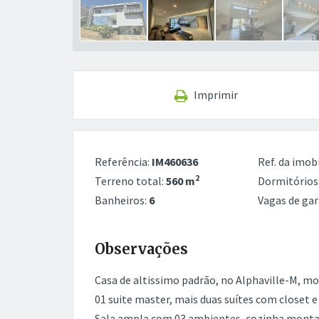
Imprimir
Referência:
IM460636
Ref. da imobi
2
Terreno total:
560 m
Dormitórios
Banheiros:
6
Vagas de ga
Observações
Casa de altissimo padrão, no Alphaville-M, mob
01 suite master, mais duas suítes com closet e
Sala ampla com 03 ambientes, cozinha montad