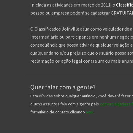
Iniciada as atividades em março de 2011, o
Classifi
pessoa ou empresa poderá se cadastrar GRATUITAME
O Classificados Joinville atua como veiculador de 
intermediário ou participante em nenhum negócio 
conseqüência que possa advir de qualquer relação en
qualquer dano e/ou prejuízo que o usuário possa so
reclamação ou ação legal contra um ou mais anuncia
Quer falar com a gente?
Para dúvidas sobre qualquer anúncio, você deverá fazer 
outros assuntos fale com a gente pelo
comercial@classifi
formulário de contato clicando
aqui
.