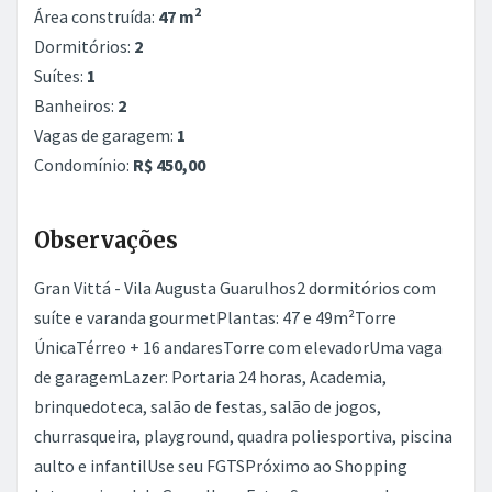
2
Área construída:
47 m
Dormitórios:
2
Suítes:
1
Banheiros:
2
Vagas de garagem:
1
Condomínio:
R$ 450,00
Observações
Gran Vittá - Vila Augusta Guarulhos2 dormitórios com
suíte e varanda gourmetPlantas: 47 e 49m²Torre
ÚnicaTérreo + 16 andaresTorre com elevadorUma vaga
de garagemLazer: Portaria 24 horas, Academia,
brinquedoteca, salão de festas, salão de jogos,
churrasqueira, playground, quadra poliesportiva, piscina
aulto e infantilUse seu FGTSPróximo ao Shopping