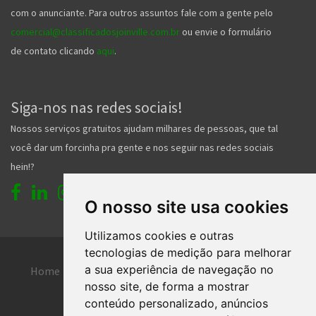
com o anunciante. Para outros assuntos fale com a gente pelo
comercial@classificadosjoinville.com.br
ou envie o formulário
de contato clicando
aqui
.
Siga-nos nas redes sociais!
Nossos serviços gratuitos ajudam milhares de pessoas, que tal
você dar um forcinha pra gente e nos seguir nas redes sociais
hein!?
O nosso site usa cookies
Utilizamos cookies e outras
tecnologias de medição para melhorar
a sua experiência de navegação no
Home
Entrar
Faça seu cadastro
nosso site, de forma a mostrar
Contato
Central de ajuda
conteúdo personalizado, anúncios