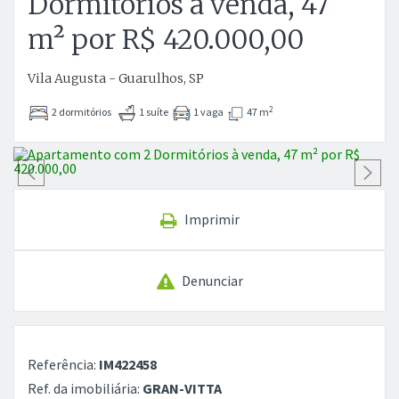
Dormitórios à venda, 47
m² por R$ 420.000,00
Vila Augusta - Guarulhos, SP
2
2 dormitórios
1 suíte
1 vaga
47 m
Anterior
P
Imprimir
Denunciar
Referência:
IM422458
Ref. da imobiliária:
GRAN-VITTA