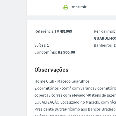
Imprimir
Referência:
IM481969
Ref. da imobi
GUARULHO
Suítes:
1
Banheiros:
2
Condomínio:
R$ 500,00
Observações
Home Club - Macedo Guarulhos
2 dormitórios - 55m² com varanda3 dormitóri
coberta3 torres com elevador40 itens de laz
LOCALIZAÇÃO:Localizado no Macedo, com fácil
Presidente DutraPróximo aos Bancos Bradesco