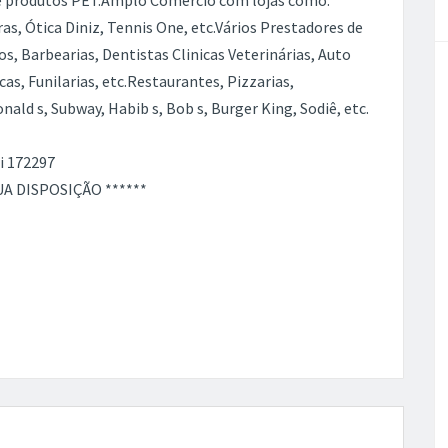
s de produtos PET.Amplo Comércio com lojas como:
as, Ótica Diniz, Tennis One, etc.Vários Prestadores de
s, Barbearias, Dentistas Clinicas Veterinárias, Auto
as, Funilarias, etc.Restaurantes, Pizzarias,
ld s, Subway, Habib s, Bob s, Burger King, Sodiê, etc.
i 172297
UA DISPOSIÇÃO ******