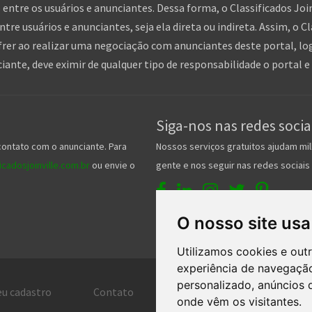
entre os usuários e anunciantes. Dessa forma, o Classificados Jo
tre usuários e anunciantes, seja ela direta ou indireta. Assim, o Cl
frer ao realizar uma negociação com anunciantes deste portal, log
nte, deve eximir de qualquer tipo de responsabilidade o portal e 
Siga-nos nas redes socia
contato com o anunciante. Para
Nossos serviços gratuitos ajudam mil
cadosjoinville.com.br
ou envie o
gente e nos seguir nas redes sociais 
O nosso site usa
Utilizamos cookies e out
experiência de navegação
personalizado, anúncios d
eu cadastro
Contato
Central de ajuda
Ter
onde vêm os visitantes.