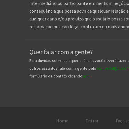
intermediário ou participante em nenhum negócio 
conseqüência que possa advir de qualquer relação en
qualquer dano e/ou prejuízo que o usuário possa so
reclamação ou ação legal contra um ou mais anuncia
Quer falar com a gente?
Para dúvidas sobre qualquer anúncio, você deverá fazer 
outros assuntos fale com a gente pelo
comercial@classifi
formulário de contato clicando
aqui
.
Home
Entrar
Faça s