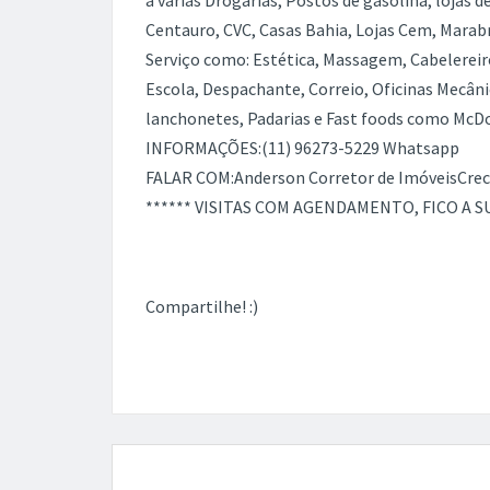
a várias Drogarias, Postos de gasolina, loja
Centauro, CVC, Casas Bahia, Lojas Cem, Marabr
Serviço como: Estética, Massagem, Cabelereiro
Escola, Despachante, Correio, Oficinas Mecânic
lanchonetes, Padarias e Fast foods como McDona
INFORMAÇÕES:(11) 96273-5229 Whatsapp
FALAR COM:Anderson Corretor de ImóveisCrec
****** VISITAS COM AGENDAMENTO, FICO A S
Compartilhe! :)