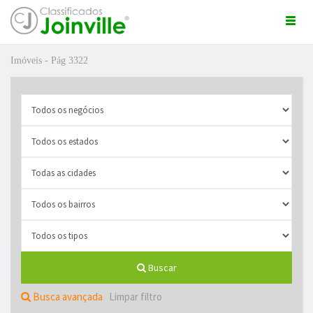
Togg
navi
Imóveis - Pág 3322
ro
Buscar
ÚNCIO GRÁTIS
Busca avançada
Limpar filtro