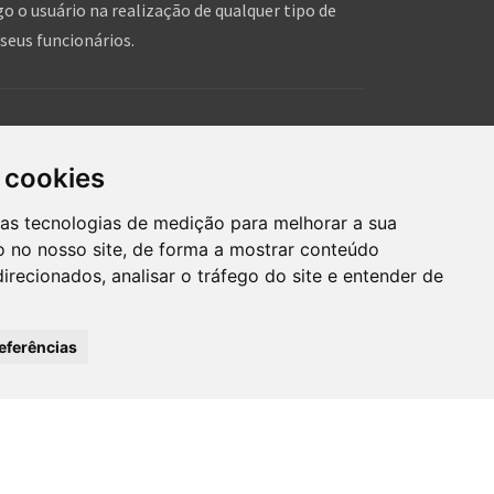
o o usuário na realização de qualquer tipo de
seus funcionários.
is!
hares de pessoas, que tal você dar um forcinha pra
 cookies
hein!?
ras tecnologias de medição para melhorar a sua
 no nosso site, de forma a mostrar conteúdo
irecionados, analisar o tráfego do site e entender de
eferências
mos de uso
Inserir anúncio grátis
®
OINVILLE