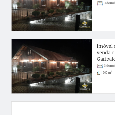
3 dormi
Imóvel 
venda n
Garibald
3 dormi
2
600 m