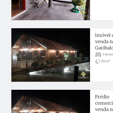
Imóvel 
venda n
Garibald
3 dormi
2
550 m
Prédio
comercia
venda no