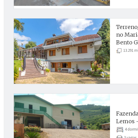
Terreno
no Mari
Bento G
13.291 m
Fazenda
Lemos -
4 dormi
3 vaga