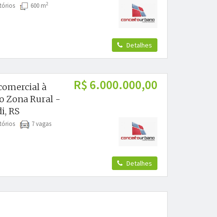
2
tórios
600 m
Detalhes
R$ 6.000.000,00
comercial à
o Zona Rural -
i, RS
tórios
7 vagas
Detalhes