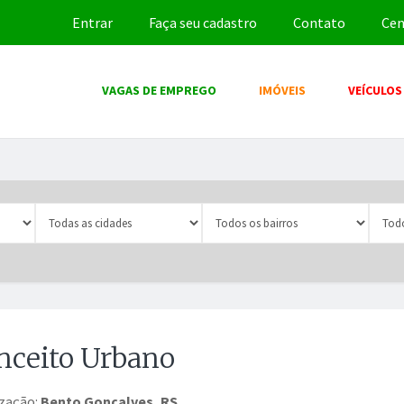
Entrar
Faça seu cadastro
Contato
Cen
VAGAS DE EMPREGO
IMÓVEIS
VEÍCULOS
nceito Urbano
ização:
Bento Gonçalves, RS