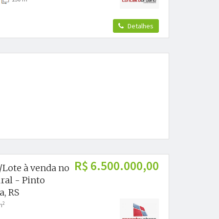
Detalhes
R$ 6.500.000,00
/Lote à venda no
ral - Pinto
a, RS
2
m