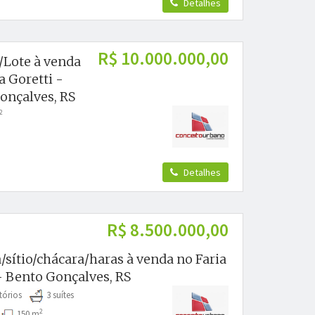
Detalhes
R$ 10.000.000,00
/Lote à venda
a Goretti -
onçalves, RS
2
Detalhes
R$ 8.500.000,00
/sítio/chácara/haras à venda no Faria
 Bento Gonçalves, RS
tórios
3 suítes
2
s
150 m