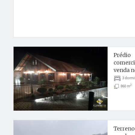
Prédio
comercia
venda no
3 dormi
2
860 m
Terreno