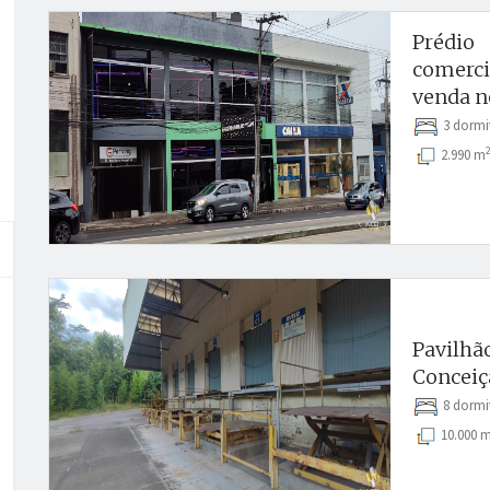
Prédio
comercia
venda no
3 dormi
2.990 m
Pavilhã
Conceiç
8 dormi
10.000 