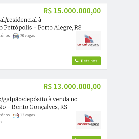
R$ 15.000.000,00
l/residencial à
 Petrópolis - Porto Alegre, RS
tórios
20 vagas
2
Detalhes
R$ 13.000.000,00
o/galpão/depósito à venda no
ão - Bento Gonçalves, RS
tórios
12 vagas
2
m