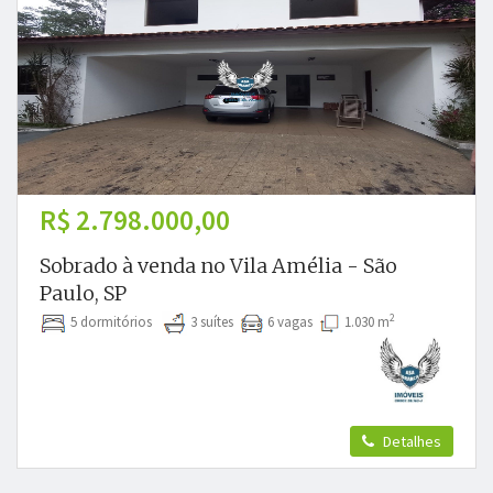
R$ 2.798.000,00
Sobrado à venda no Vila Amélia - São
Paulo, SP
2
5 dormitórios
3 suítes
6 vagas
1.030 m
Detalhes