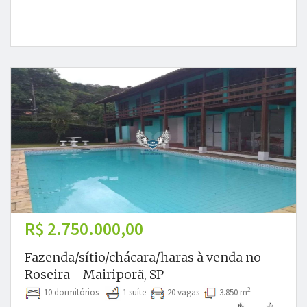
R$ 2.750.000,00
Fazenda/sítio/chácara/haras à venda no
Roseira - Mairiporã, SP
2
10 dormitórios
1 suíte
20 vagas
3.850 m