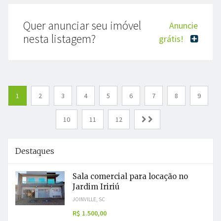
Quer anunciar seu imóvel
Anuncie
nesta listagem?
grátis!
1
2
3
4
5
6
7
8
9
10
11
12
Destaques
Sala comercial para locação no
Jardim Iririú
JOINVILLE, SC
R$ 1.500,00