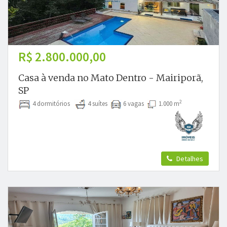
R$ 2.800.000,00
Casa à venda no Mato Dentro - Mairiporã,
SP
2
4 dormitórios
4 suítes
6 vagas
1.000 m
Detalhes