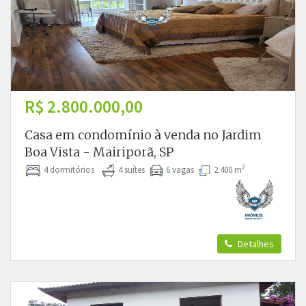
R$ 2.800.000,00
Casa em condomínio à venda no Jardim
Boa Vista - Mairiporã, SP
2
4 dormitórios
4 suítes
6 vagas
2.400 m
Detalhes