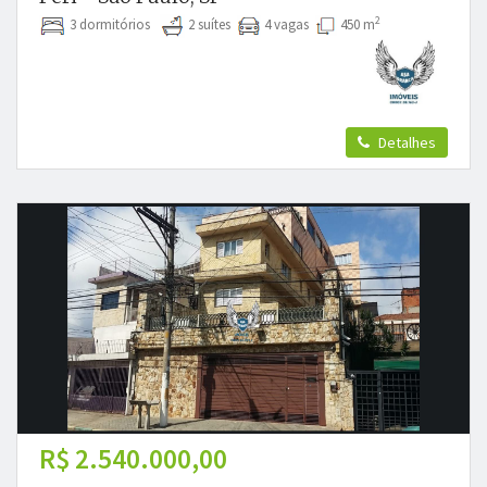
2
3 dormitórios
2 suítes
4 vagas
450 m
Detalhes
R$ 2.540.000,00