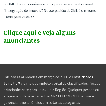
do XML dos seus imóveis e coloque no assunto do e-mail
"Integração de imóveis". Nosso padrão de XML é o mesmo
usado pelo VivaReal.
Clique aqui e veja alguns
anunciantes
Iniciada as atividades em março de 2011, o
Classificados
Joinville ®
é o mais completo portal de classificados, focado
principalmente para Joinville e Região. Qualquer pessoa ou
empresa poderá se cadastrar GRATUITAMENTE, enviar e
gerenciar seus anúncios em todas as categorias.