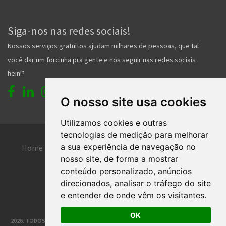
Siga-nos nas redes sociais!
Nossos serviços gratuitos ajudam milhares de pessoas, que tal
você dar um forcinha pra gente e nos seguir nas redes sociais
hein!?
O nosso site usa cookies
Utilizamos cookies e outras
tecnologias de medição para melhorar
a sua experiência de navegação no
Home
Entrar
Faça seu cadastro
nosso site, de forma a mostrar
Contato
Central de ajuda
conteúdo personalizado, anúncios
direcionados, analisar o tráfego do site
Termos de uso
Inserir anúncio grátis
e entender de onde vêm os visitantes.
OK
2026. TODOS OS DIREITOS RESERVADOS. | DESENVOLVIMENTO E HOSPEDAGEM