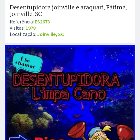
Desentupidora joinville e araquari, Fátima,
Joinville, SC
Referência:
ES2673
Visitas:
1978
Localização:
Joinville, SC