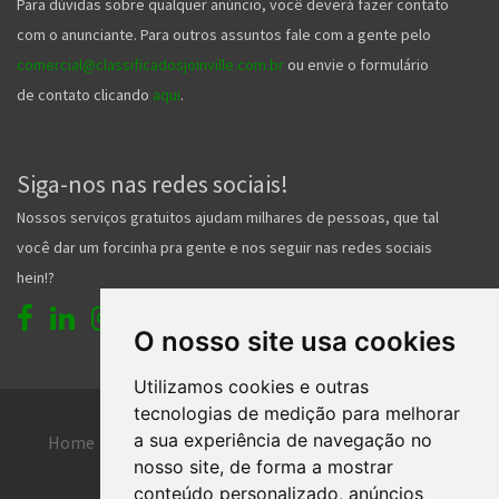
Para dúvidas sobre qualquer anúncio, você deverá fazer contato
com o anunciante. Para outros assuntos fale com a gente pelo
comercial@classificadosjoinville.com.br
ou envie o formulário
de contato clicando
aqui
.
Siga-nos nas redes sociais!
Nossos serviços gratuitos ajudam milhares de pessoas, que tal
você dar um forcinha pra gente e nos seguir nas redes sociais
hein!?
O nosso site usa cookies
Utilizamos cookies e outras
tecnologias de medição para melhorar
a sua experiência de navegação no
Home
Entrar
Faça seu cadastro
nosso site, de forma a mostrar
Contato
Central de ajuda
conteúdo personalizado, anúncios