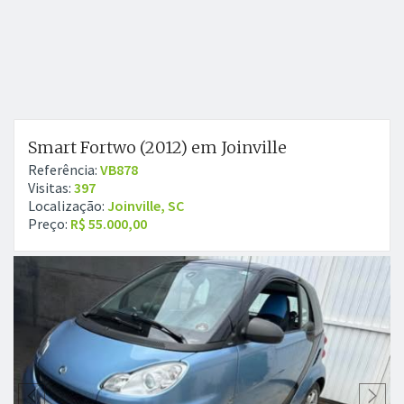
Smart Fortwo (2012) em Joinville
Referência:
VB878
Visitas:
397
Localização:
Joinville, SC
Preço:
R$ 55.000,00
Anterior
P