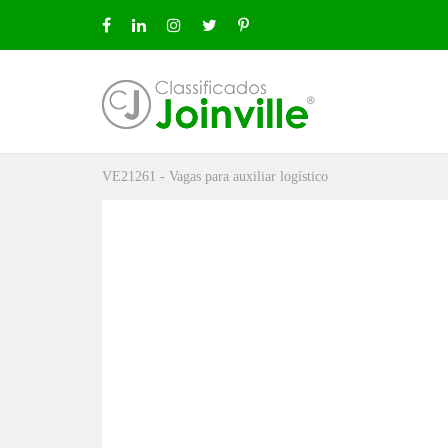
VE21261 - Vagas para auxiliar logístico
ro
ÚNCIO GRÁTIS