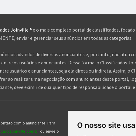
cados Joinville ®
é o mais completo portal de classificados, focado
NTE, enviar e gerenciar seus anúncios em todas as categorias.
anúncios advindos de diversos anunciantes e, portanto, não atua c
entre os usuários e anunciantes. Dessa forma, o Classificados Jo
tre usuários e anunciantes, seja ela direta ou indireta. Assim, o Cl
frer ao realizar uma negociação com anunciantes deste portal, log
nte, deve eximir de qualquer tipo de responsabilidade o portal e 
Siga-nos nas redes socia
contato com o anunciante. Para
Nossos serviços gratuitos ajudam mil
O nosso site usa
cadosjoinville.com.br
ou envie o
gente e nos seguir nas redes sociais 