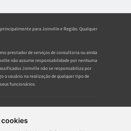
 principalmente para Joinville e Região. Qualquer
omo prestador de serviços de consultoria ou ainda
inville não assume responsabilidade por nenhuma
assificados Joinville não se responsabiliza por
o o usuário na realização de qualquer tipo de
seus funcionários.
is!
hares de pessoas, que tal você dar um forcinha pra
 cookies
hein!?