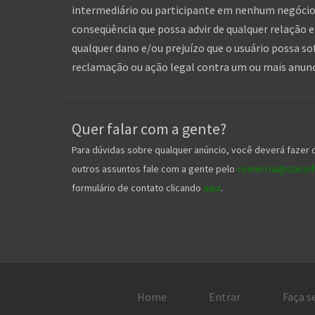
intermediário ou participante em nenhum negócio 
conseqüência que possa advir de qualquer relação en
qualquer dano e/ou prejuízo que o usuário possa so
reclamação ou ação legal contra um ou mais anuncia
Quer falar com a gente?
Para dúvidas sobre qualquer anúncio, você deverá fazer 
outros assuntos fale com a gente pelo
comercial@classifi
formulário de contato clicando
aqui
.
Home
Entrar
Faça s