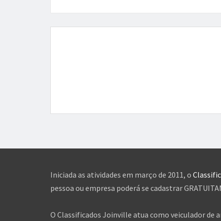
Iniciada as atividades em março de 2011, o
Classifi
pessoa ou empresa poderá se cadastrar GRATUITAME
O Classificados Joinville atua como veiculador de 