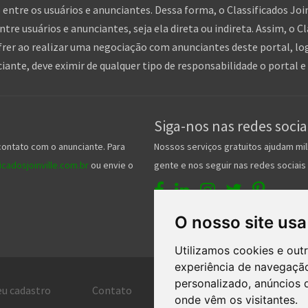
entre os usuários e anunciantes. Dessa forma, o Classificados Jo
tre usuários e anunciantes, seja ela direta ou indireta. Assim, o Cl
frer ao realizar uma negociação com anunciantes deste portal, log
nte, deve eximir de qualquer tipo de responsabilidade o portal e 
Siga-nos nas redes socia
contato com o anunciante. Para
Nossos serviços gratuitos ajudam mil
cadosjoinville.com.br
ou envie o
gente e nos seguir nas redes sociais 
O nosso site usa
Utilizamos cookies e out
experiência de navegação
personalizado, anúncios d
eu cadastro
Contato
Central de ajuda
Ter
onde vêm os visitantes.