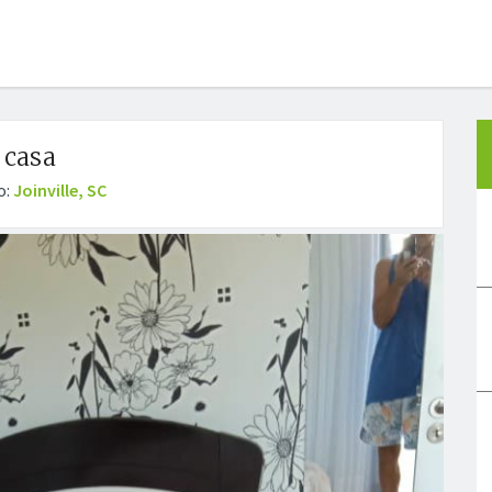
a casa
o:
Joinville, SC