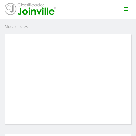
Togg
navi
Moda e beleza
ro
ÚNCIO GRÁTIS