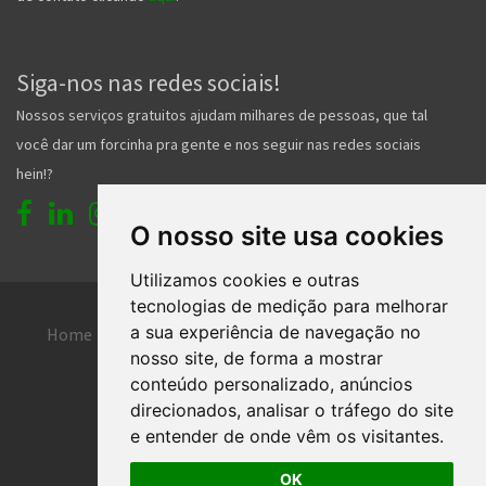
Siga-nos nas redes sociais!
Nossos serviços gratuitos ajudam milhares de pessoas, que tal
você dar um forcinha pra gente e nos seguir nas redes sociais
hein!?
O nosso site usa cookies
Utilizamos cookies e outras
tecnologias de medição para melhorar
a sua experiência de navegação no
Home
Entrar
Faça seu cadastro
nosso site, de forma a mostrar
Contato
Central de ajuda
conteúdo personalizado, anúncios
direcionados, analisar o tráfego do site
Termos de uso
Inserir anúncio grátis
e entender de onde vêm os visitantes.
OK