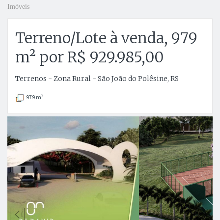
Imóveis
Terreno/Lote à venda, 979
m² por R$ 929.985,00
Terrenos - Zona Rural - São João do Polêsine, RS
2
979 m
Anterior
P