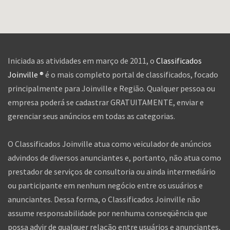
empresa poderá se cadastrar GRATUITAMENTE, enviar e
gerenciar seus anúncios em todas as categorias.
O Classificados Joinville atua como veiculador de anúncios
advindos de diversos anunciantes e, portanto, não atua como
prestador de serviços de consultoria ou ainda intermediário
ou participante em nenhum negócio entre os usuários e
anunciantes. Dessa forma, o Classificados Joinville não
assume responsabilidade por nenhuma conseqüência que
possa advir de qualquer relação entre usuários e anunciantes,
seja ela direta ou indireta. Assim, o Classificados Joinville não
se responsabiliza por qualquer dano e/ou prejuízo que o
usuário possa sofrer ao realizar uma negociação com
anunciantes deste portal, logo o usuário na realização de
qualquer tipo de reclamação ou ação legal contra um ou mais
anunciante, deve eximir de qualquer tipo de responsabilidade