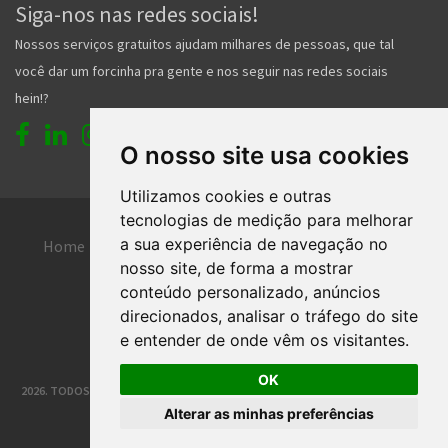
Home
Entrar
Faça seu cadastro
Contato
Central de ajuda
O nosso site usa cookies
Termos de uso
Inserir anúncio grátis
Utilizamos cookies e outras
2026. TODOS OS DIREITOS RESERVADOS. | DESENVOLVIMENTO E HOSPEDAGEM
tecnologias de medição para melhorar
®
CLASSIFICADOS JOINVILLE
a sua experiência de navegação no
nosso site, de forma a mostrar
conteúdo personalizado, anúncios
direcionados, analisar o tráfego do site
e entender de onde vêm os visitantes.
OK
Alterar as minhas preferências