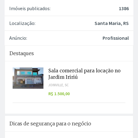
Sala comercial para locação no
Jardim Iririú
JOINVILLE, SC
R$ 1.500,00
Dicas de segurança para o negócio
Não deposite antecipadamente
Antes de tudo, sempre evite depositar valores
antes de verificar a existência do conteúdo
anunciado.
Atenção a ofertas milagrosas
Antes de iniciar uma negociação, pesquise a