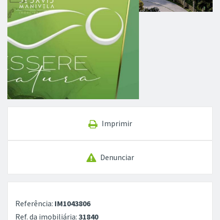
Imprimir
Denunciar
Referência:
IM1043806
Ref. da imobiliária:
31840
2
Terreno total:
979 m
Observações
Essere Natura, um condomínio de ALTO PADRÃO no
Recanto Maestro, você em contato direto com a