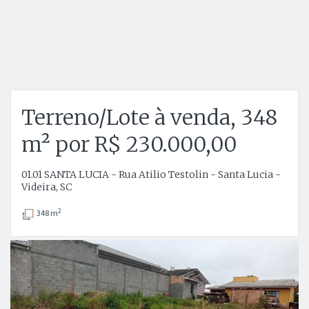
Terreno/Lote à venda, 348
m² por R$ 230.000,00
01.01 SANTA LUCIA - Rua Atilio Testolin - Santa Lucia -
Videira, SC
2
348 m
Anterior
P