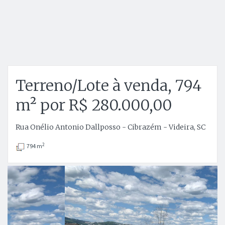
Terreno/Lote à venda, 794
m² por R$ 280.000,00
Rua Onélio Antonio Dallposso - Cibrazém - Videira, SC
2
794 m
Anterior
P