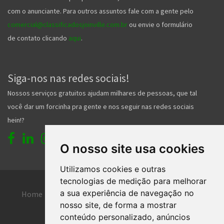
com o anunciante. Para outros assuntos fale com a gente pelo
comercial@classificadosjoinville.com.br
ou envie o formulário
de contato clicando
aqui
.
Siga-nos nas redes sociais!
Nossos serviços gratuitos ajudam milhares de pessoas, que tal
você dar um forcinha pra gente e nos seguir nas redes sociais
hein!?
O nosso site usa cookies
Utilizamos cookies e outras
tecnologias de medição para melhorar
a sua experiência de navegação no
Home
Entrar
Faça seu cadastro
nosso site, de forma a mostrar
Contato
Central de ajuda
conteúdo personalizado, anúncios