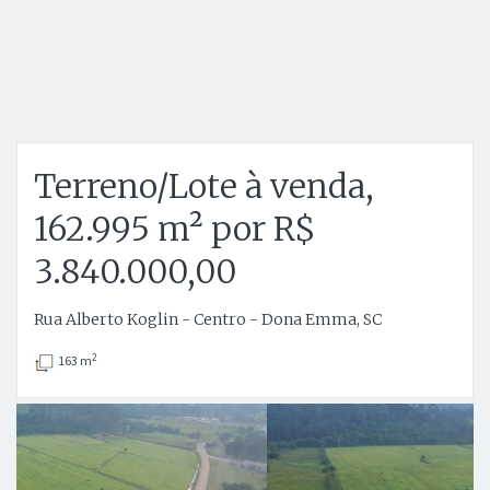
Terreno/Lote à venda,
162.995 m² por R$
3.840.000,00
Rua Alberto Koglin - Centro - Dona Emma, SC
2
163 m
Anterior
P