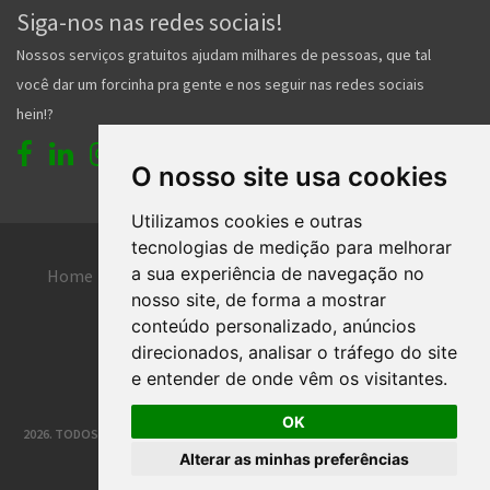
Siga-nos nas redes sociais!
Nossos serviços gratuitos ajudam milhares de pessoas, que tal
você dar um forcinha pra gente e nos seguir nas redes sociais
hein!?
O nosso site usa cookies
Utilizamos cookies e outras
tecnologias de medição para melhorar
a sua experiência de navegação no
Home
Entrar
Faça seu cadastro
nosso site, de forma a mostrar
Contato
Central de ajuda
conteúdo personalizado, anúncios
direcionados, analisar o tráfego do site
Termos de uso
Inserir anúncio grátis
e entender de onde vêm os visitantes.
OK
2026. TODOS OS DIREITOS RESERVADOS. | DESENVOLVIMENTO E HOSPEDAGEM
Alterar as minhas preferências
®
CLASSIFICADOS JOINVILLE