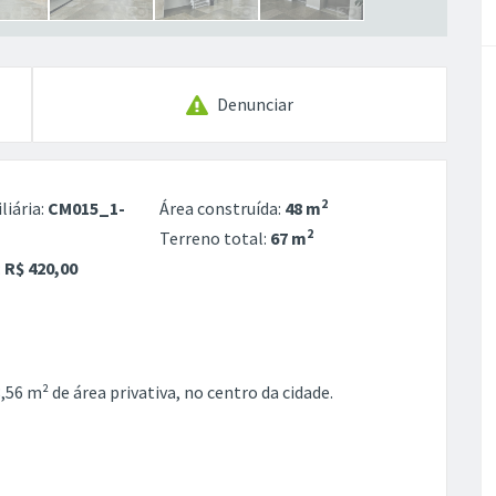
Denunciar
2
liária:
CM015_1-
Área construída:
48 m
2
Terreno total:
67 m
:
R$ 420,00
56 m² de área privativa, no centro da cidade.