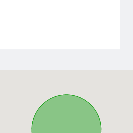
o a diversos estabelecimentos, como Supermercado,
itas opções de lazer como o parque das águas, e outras
, lojas, posto de gasolina e farmácias. A cidade
isita, entre em contato com:
anca #familia #sonho #realizacao #cidade