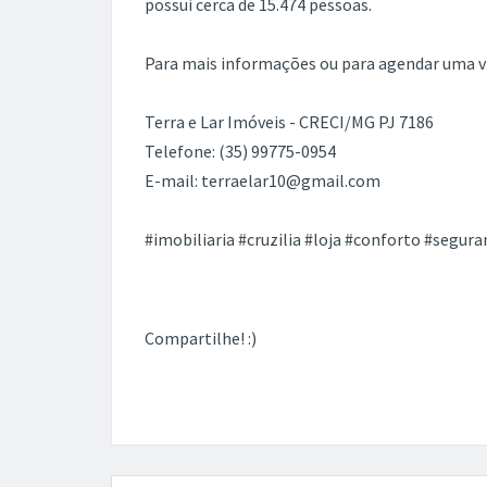
Observações
- 2 salões
- 1 residência
- banheiro
- cozinha
- copa
- suíte
- quartos
- varanda
Loja com dois salões e uma residência, no pa
banheiro e cozinha disponíveis. O pavimento 
uma porta voltada para a rua, essa área comerci
quartos, sendo uma suíte completa, com armá
com uma copa e cozinha, uma varanda e uma á