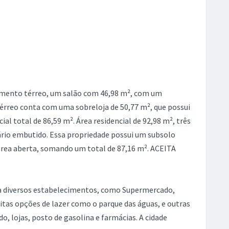
Denunciar
2
liária:
LO0002_TL
Área construída:
370 m