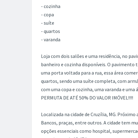
Imprimir
Referência:
IM753152
Ref. da imobi
2
Terreno total:
370 m
Banheiros:
4