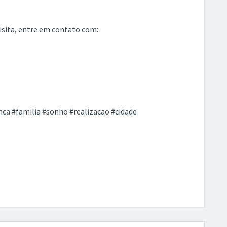
vimento térreo, um salão com 46,98 m², com um
térreo conta com uma sobreloja de 50,77 m², que possui
al total de 86,59 m². Área residencial de 92,98 m², três
rio embutido. Essa propriedade possui um subsolo
rea aberta, somando um total de 87,16 m². ACEITA