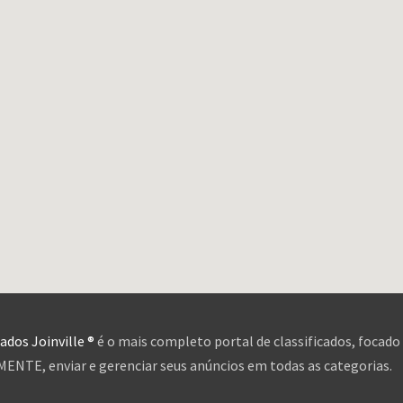
cados Joinville ®
é o mais completo portal de classificados, focado
NTE, enviar e gerenciar seus anúncios em todas as categorias.