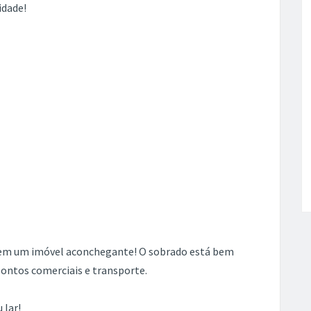
idade!
o em um imóvel aconchegante! O sobrado está bem
pontos comerciais e transporte.
 lar!