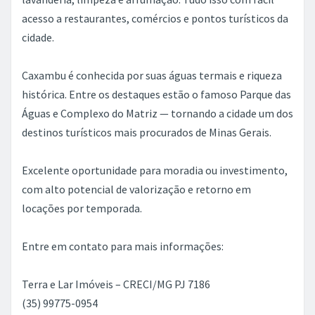
O imóvel conta com decoração moderna e acolhedora,
oferecendo ambiente bem iluminado e confortável.
Equipado com Wi-Fi, ar-condicionado, cama de casal e
cama de solteiro, mesa de trabalho e cozinha completa.
O prédio oferece comodidades como piscina, sauna,
biblioteca, brinquedoteca, terraço, além de serviços de
lavanderia, limpeza e arrumação. Tudo isso com fácil
acesso a restaurantes, comércios e pontos turísticos da
cidade.
Caxambu é conhecida por suas águas termais e riqueza
histórica. Entre os destaques estão o famoso Parque das
Águas e Complexo do Matriz — tornando a cidade um dos
destinos turísticos mais procurados de Minas Gerais.