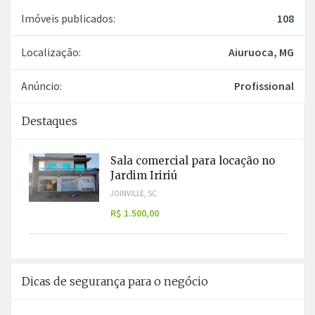
(35) 99775-0954
Terra e lar imóveis
Anuncia desde: 20/11/2024
Ver os imóveis publicados
Imóveis publicados:
108
Localização:
Aiuruoca, MG
Anúncio:
Profissional
Destaques