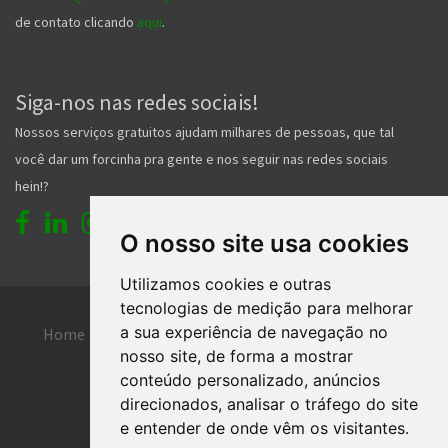
qualquer tipo de reclamação ou ação legal contra um ou mais
anunciante, deve eximir de qualquer tipo de responsabilidade
o portal e seus funcionários.
Quer falar com a gente?
Para dúvidas sobre qualquer anúncio, você deverá fazer contato
com o anunciante. Para outros assuntos fale com a gente pelo
O nosso site usa cookies
comercial@classificadosjoinville.com.br
ou envie o formulário
de contato clicando
aqui
.
Utilizamos cookies e outras
tecnologias de medição para melhorar
a sua experiência de navegação no
Siga-nos nas redes sociais!
nosso site, de forma a mostrar
Nossos serviços gratuitos ajudam milhares de pessoas, que tal
conteúdo personalizado, anúncios
direcionados, analisar o tráfego do site
você dar um forcinha pra gente e nos seguir nas redes sociais
e entender de onde vêm os visitantes.
hein!?