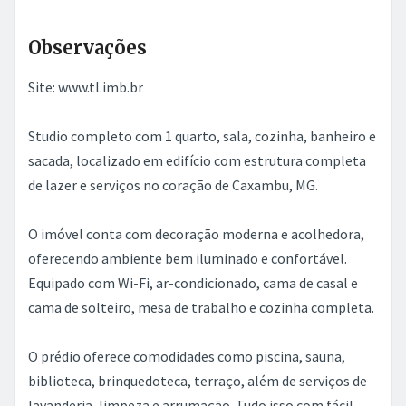
Referência:
IM709564
Ref. da imobiliária:
FL0001_TL
2
Área construída:
30 m
2
Terreno total:
30 m
Dormitórios:
1
Suítes:
1
Banheiros:
1
Vagas de garagem:
1
Observações
Site: www.tl.imb.br
Studio completo com 1 quarto, sala, cozinha, banheiro e
sacada, localizado em edifício com estrutura completa
de lazer e serviços no coração de Caxambu, MG.