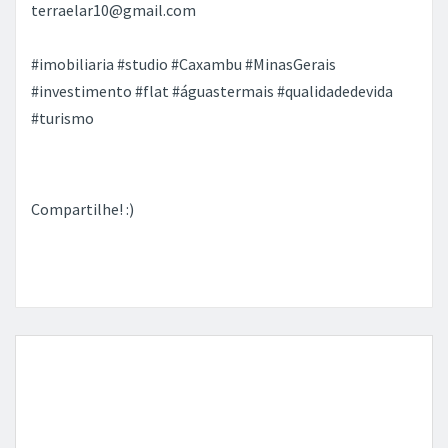
Excelente oportunidade para moradia ou investimento,
com alto potencial de valorização e retorno em
locações por temporada.
Entre em contato para mais informações:
Terra e Lar Imóveis – CRECI/MG PJ 7186
(35) 99775-0954
terraelar10@gmail.com
#imobiliaria #studio #Caxambu #MinasGerais
#investimento #flat #águastermais #qualidadedevida
#turismo