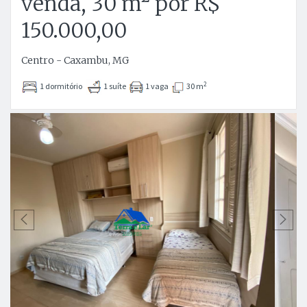
venda, 30 m² por R$
150.000,00
Centro - Caxambu, MG
2
1 dormitório
1 suíte
1 vaga
30 m
Anterior
P