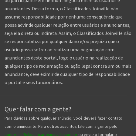
Iniciada as atividades em março de 2011, o
Classificados
Joinville ®
é o mais completo portal de classificados, focado
principalmente para Joinville e Região. Qualquer pessoa ou
empresa poderá se cadastrar GRATUITAMENTE, enviar e
gerenciar seus anúncios em todas as categorias.
O Classificados Joinville atua como veiculador de anúncios
advindos de diversos anunciantes e, portanto, não atua como
prestador de serviços de consultoria ou ainda intermediário
ou participante em nenhum negócio entre os usuários e
anunciantes. Dessa forma, o Classificados Joinville não
assume responsabilidade por nenhuma conseqüência que
possa advir de qualquer relação entre usuários e anunciantes,
seja ela direta ou indireta. Assim, o Classificados Joinville não
se responsabiliza por qualquer dano e/ou prejuízo que o
usuário possa sofrer ao realizar uma negociação com
anunciantes deste portal, logo o usuário na realização de