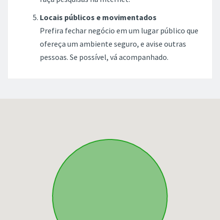
aos anúncios com preços muito baixos.
Denuncie em caso de suspeita
Havendo suspeita, você pode fazer uma
denúncia clicando em "Denunciar" na página do
anúncio ou pelo chat.
Saiba com quem está negociando
Antes de encontrar a outra pessoa, pergunte o
nome completo, lugar onde mora ou trabalha e
faça pesquisas na Internet.
Locais públicos e movimentados
Prefira fechar negócio em um lugar público que
ofereça um ambiente seguro, e avise outras
pessoas. Se possível, vá acompanhado.