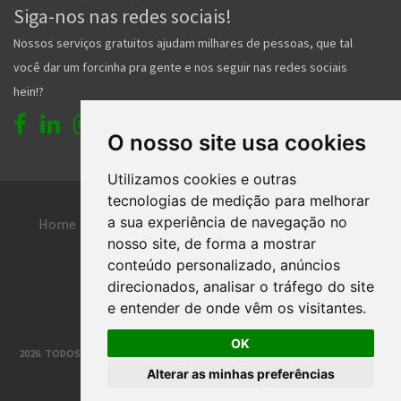
Siga-nos nas redes sociais!
Nossos serviços gratuitos ajudam milhares de pessoas, que tal
você dar um forcinha pra gente e nos seguir nas redes sociais
hein!?
O nosso site usa cookies
Utilizamos cookies e outras
tecnologias de medição para melhorar
a sua experiência de navegação no
Home
Entrar
Faça seu cadastro
nosso site, de forma a mostrar
Contato
Central de ajuda
conteúdo personalizado, anúncios
direcionados, analisar o tráfego do site
Termos de uso
Inserir anúncio grátis
e entender de onde vêm os visitantes.
OK
2026. TODOS OS DIREITOS RESERVADOS. | DESENVOLVIMENTO E HOSPEDAGEM
Alterar as minhas preferências
®
CLASSIFICADOS JOINVILLE