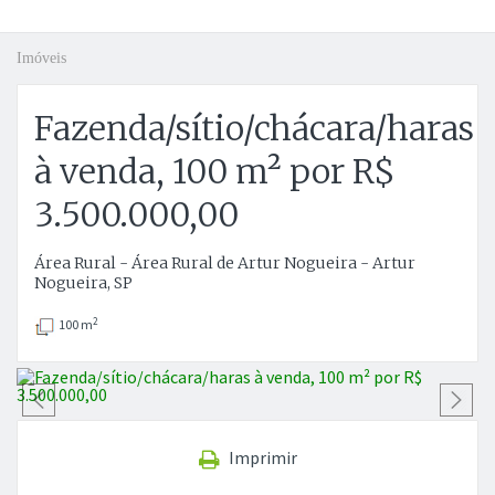
Imóveis
Fazenda/sítio/chácara/haras
à venda, 100 m² por R$
3.500.000,00
Área Rural - Área Rural de Artur Nogueira - Artur
Nogueira, SP
2
100 m
Anterior
P
Imprimir