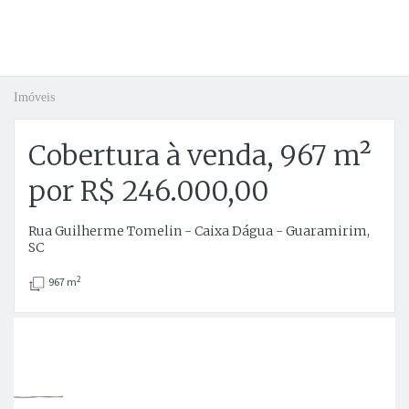
Imóveis
Cobertura à venda, 967 m²
por R$ 246.000,00
Rua Guilherme Tomelin - Caixa Dágua - Guaramirim,
SC
2
967 m
Anterior
P