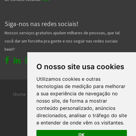
Siga-nos nas redes sociais!
Nossos serviços gratuitos ajudam milhares de pessoas, que tal
você dar um forcinha pra gente e nos seguir nas redes sociais
hein!?
O nosso site usa cookies
Utilizamos cookies e outras
tecnologias de medição para melhorar
a sua experiência de navegação no
Home
Entrar
Faça seu cadastro
nosso site, de forma a mostrar
Contato
Central de ajuda
conteúdo personalizado, anúncios
direcionados, analisar o tráfego do site
Termos de uso
Inserir anúncio grátis
e entender de onde vêm os visitantes.
OK