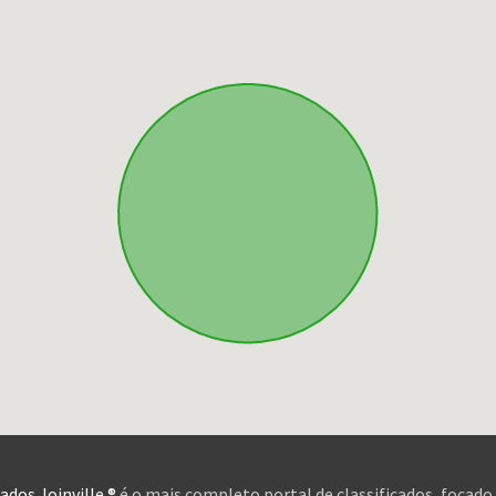
cados Joinville ®
é o mais completo portal de classificados, focado