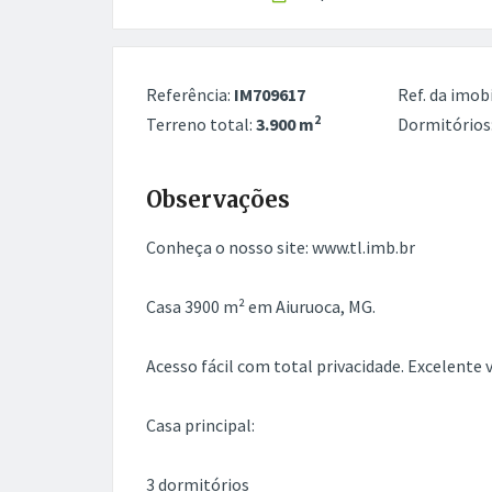
Referência:
IM709617
Ref. da imobi
2
Terreno total:
3.900 m
Dormitórios
Observações
Conheça o nosso site: www.tl.imb.br
Casa 3900 m² em Aiuruoca, MG.
Acesso fácil com total privacidade. Excelente 
Casa principal:
3 dormitórios