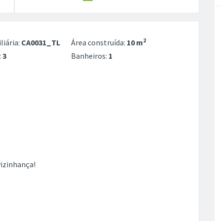
2
liária:
CA0031_TL
Área construída:
10 m
:
3
Banheiros:
1
vizinhança!