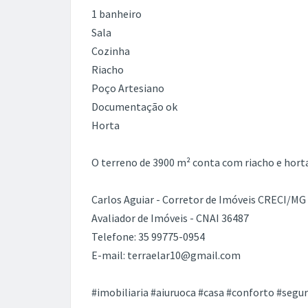
1 banheiro
Sala
Cozinha
Riacho
Poço Artesiano
Documentação ok
Horta
O terreno de 3900 m² conta com riacho e horta
Carlos Aguiar - Corretor de Imóveis CRECI/MG
Avaliador de Imóveis - CNAI 36487
Telefone: 35 99775-0954
E-mail: terraelar10@gmail.com
#imobiliaria #aiuruoca #casa #conforto #segu