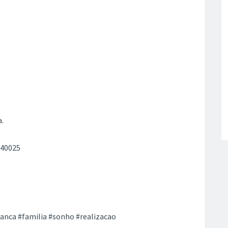
.
 40025
ranca #familia #sonho #realizacao