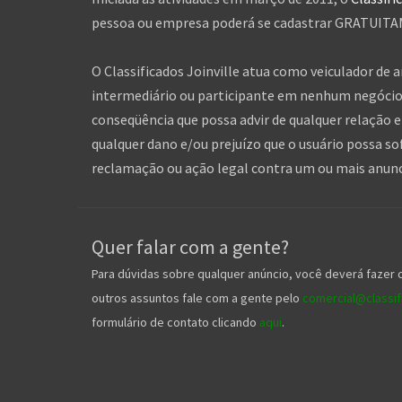
pessoa ou empresa poderá se cadastrar GRATUITAME
O Classificados Joinville atua como veiculador de 
intermediário ou participante em nenhum negócio 
conseqüência que possa advir de qualquer relação en
qualquer dano e/ou prejuízo que o usuário possa so
reclamação ou ação legal contra um ou mais anuncia
Quer falar com a gente?
Para dúvidas sobre qualquer anúncio, você deverá fazer 
outros assuntos fale com a gente pelo
comercial@classifi
formulário de contato clicando
aqui
.