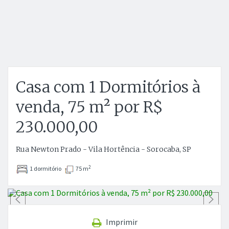
Casa com 1 Dormitórios à
venda, 75 m² por R$
230.000,00
Rua Newton Prado - Vila Hortência - Sorocaba, SP
2
1 dormitório
75 m
Anterior
P
Imprimir