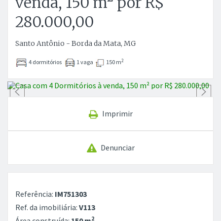
venda, 150 m² por R$
280.000,00
Santo Antônio - Borda da Mata, MG
2
4 dormitórios
1 vaga
150 m
Anterior
P
Imprimir
Denunciar
Referência:
IM751303
Ref. da imobiliária:
V113
2
Área construída:
150 m