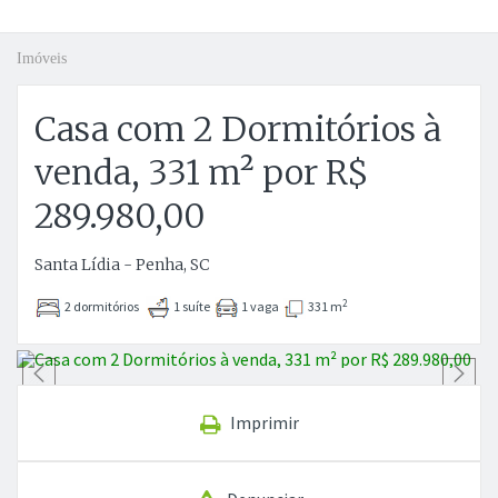
Imóveis
Casa com 2 Dormitórios à
venda, 331 m² por R$
289.980,00
Santa Lídia - Penha, SC
2
2 dormitórios
1 suíte
1 vaga
331 m
Anterior
P
Imprimir