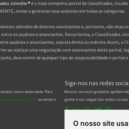
cados Joinville ®
é o mais completo portal de classificados, focado
NTE, enviar e gerenciar seus anúncios em todas as categorias.
anúncios advindos de diversos anunciantes e, portanto, não atua c
entre os usuários e anunciantes. Dessa forma, o Classificados Jo
tre usuários e anunciantes, seja ela direta ou indireta. Assim, o Cl
frer ao realizar uma negociação com anunciantes deste portal, log
nte, deve eximir de qualquer tipo de responsabilidade o portal e 
Siga-nos nas redes socia
contato com o anunciante. Para
Nossos serviços gratuitos ajudam mil
cadosjoinville.com.br
ou envie o
gente e nos seguir nas redes sociais 
O nosso site usa