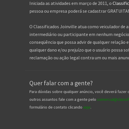
Iniciada as atividades em março de 2011, o
Classifi
pessoa ou empresa poderá se cadastrar GRATUITAME
O Classificados Joinville atua como veiculador de 
intermediário ou participante em nenhum negócio 
conseqüência que possa advir de qualquer relação en
qualquer dano e/ou prejuízo que o usuário possa so
reclamação ou ação legal contra um ou mais anuncia
Quer falar com a gente?
Para dúvidas sobre qualquer anúncio, você deverá fazer 
outros assuntos fale com a gente pelo
comercial@classifi
formulário de contato clicando
aqui
.