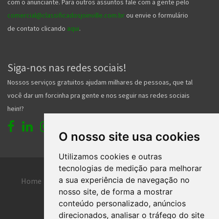
com o anunciante. Para outros assuntos fale com a gente pelo
comercial@classificadosjoinville.com.br
ou envie o formulário
de contato clicando
aqui
.
Siga-nos nas redes sociais!
Nossos serviços gratuitos ajudam milhares de pessoas, que tal
você dar um forcinha pra gente e nos seguir nas redes sociais
hein!?
O nosso site usa cookies
Utilizamos cookies e outras
tecnologias de medição para melhorar
a sua experiência de navegação no
Home
Entrar
Faça seu cadastro
nosso site, de forma a mostrar
Contato
Central de ajuda
conteúdo personalizado, anúncios
direcionados, analisar o tráfego do site