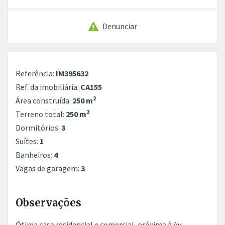
Denunciar
Referência:
IM395632
Ref. da imobiliária:
CA155
2
Área construída:
250 m
2
Terreno total:
250 m
Dormitórios:
3
Suítes:
1
Banheiros:
4
Vagas de garagem:
3
Observações
Ótima casa residencial e comercial, próxima à Av.