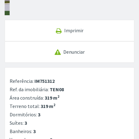
Imprimir
Denunciar
Referência:
IM751312
Ref. da imobiliária:
TEN08
2
Área construída:
319 m
2
Terreno total:
319 m
Dormitórios:
3
Suítes:
3
Banheiros:
3
Vagas de garagem:
3