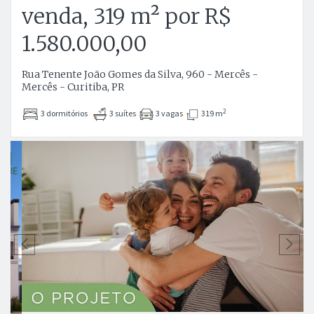
venda, 319 m² por R$
1.580.000,00
Rua Tenente João Gomes da Silva, 960 - Mercês -
Mercês - Curitiba, PR
2
3 dormitórios
3 suítes
3 vagas
319 m
Anterior
P