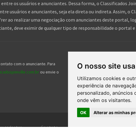
entre os usuários e anunciantes. Dessa forma, o Classificados Jo
tre usuários e anunciantes, seja ela direta ou indireta. Assim, o Cl
frer ao realizar uma negociação com anunciantes deste portal, log
nte, deve eximir de qualquer tipo de responsabilidade o portal e 
Siga-nos nas redes socia
contato com o anunciante. Para
Nossos serviços gratuitos ajudam mil
O nosso site usa
cadosjoinville.com.br
ou envie o
gente e nos seguir nas redes sociais 
Utilizamos cookies e out
experiência de navegação
personalizado, anúncios d
onde vêm os visitantes.
OK
Alterar as minhas pr
eu cadastro
Contato
Central de ajuda
Ter