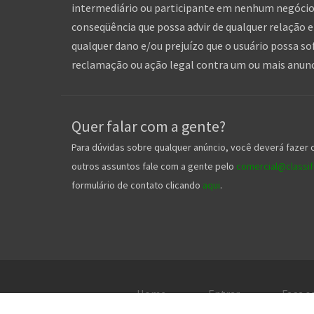
intermediário ou participante em nenhum negócio 
conseqüência que possa advir de qualquer relação en
qualquer dano e/ou prejuízo que o usuário possa so
reclamação ou ação legal contra um ou mais anuncia
Quer falar com a gente?
Para dúvidas sobre qualquer anúncio, você deverá fazer 
outros assuntos fale com a gente pelo
comercial@classifi
formulário de contato clicando
aqui
.
Home
Entrar
Faça s