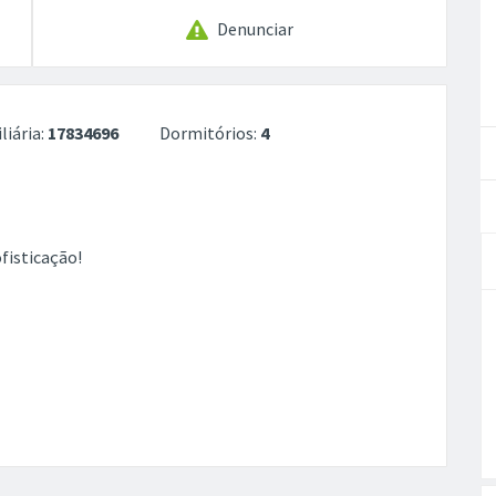
Denunciar
liária:
17834696
Dormitórios:
4
ofisticação!