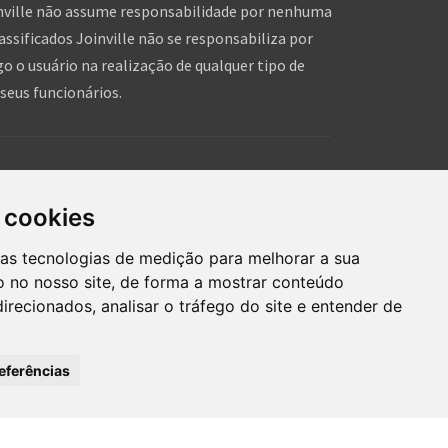
inville não assume responsabilidade por nenhuma
assificados Joinville não se responsabiliza por
o o usuário na realização de qualquer tipo de
seus funcionários.
is!
hares de pessoas, que tal você dar um forcinha pra
 cookies
hein!?
ras tecnologias de medição para melhorar a sua
 no nosso site, de forma a mostrar conteúdo
irecionados, analisar o tráfego do site e entender de
eferências
mos de uso
Inserir anúncio grátis