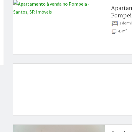
Apartam
Pompeia
1 dorm
2
45 m