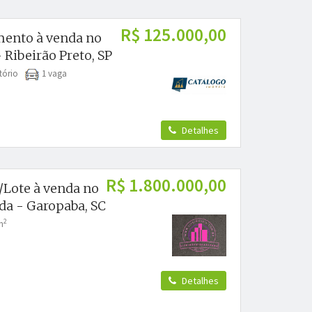
R$ 125.000,00
ento à venda no
 Ribeirão Preto, SP
itório
1 vaga
Detalhes
R$ 1.800.000,00
/Lote à venda no
da - Garopaba, SC
2
m
Detalhes