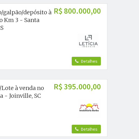
R$ 800.000,00
o/galpão/depósito à
o Km 3 - Santa
RS
Detalhes
R$ 395.000,00
/Lote à venda no
a - Joinville, SC
Detalhes