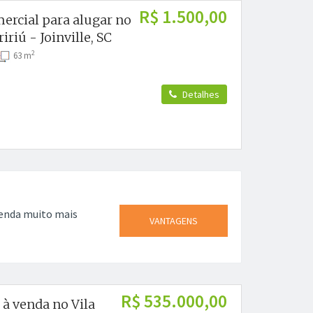
R$ 1.500,00
mercial para alugar no
ririú - Joinville, SC
2
63 m
Detalhes
venda muito mais
VANTAGENS
R$ 535.000,00
 à venda no Vila