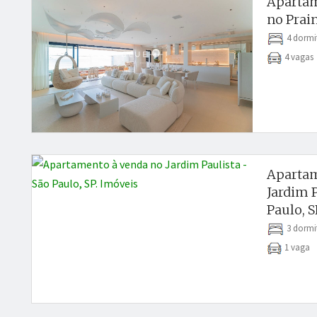
Apartam
no Prain
4 dormi
4 vaga
Apartam
Jardim P
Paulo, S
3 dormi
1 vaga