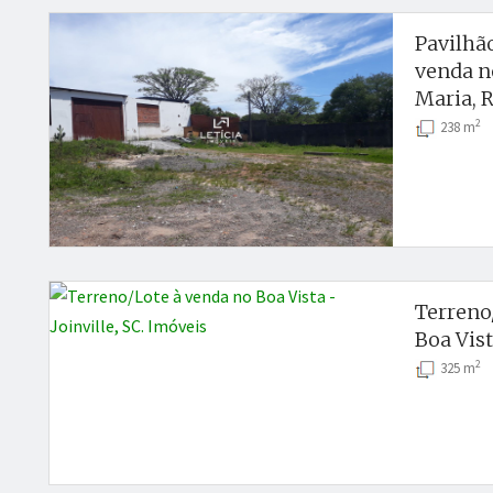
Pavilhã
venda n
Maria, 
2
238 m
Terreno
Boa Vist
2
325 m