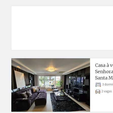
Casa à 
Senhora
Santa M
3 dormi
2 vaga