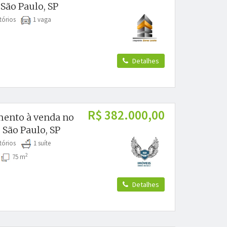
 São Paulo, SP
tórios
1 vaga
Detalhes
R$ 382.000,00
ento à venda no
 São Paulo, SP
tórios
1 suíte
2
s
75 m
Detalhes