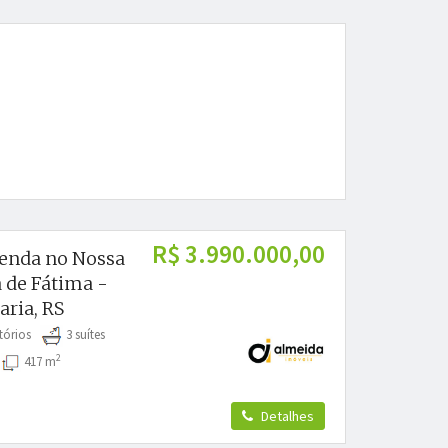
R$ 3.990.000,00
venda no Nossa
 de Fátima -
aria, RS
tórios
3 suítes
2
s
417 m
Detalhes