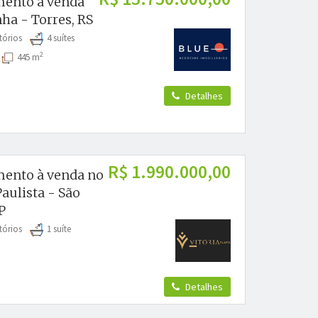
ento à venda
ha - Torres, RS
tórios
4 suítes
2
s
445 m
Detalhes
R$ 1.990.000,00
ento à venda no
aulista - São
P
tórios
1 suíte
Detalhes