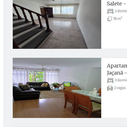
Salete -
2 dormi
2
95 m
Apartam
Jaçanã -
3 dormi
2 vaga