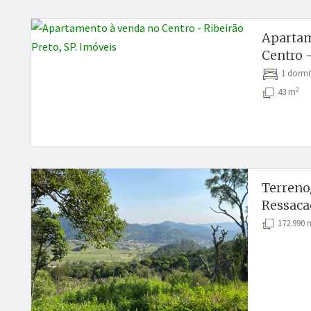
Apartam
Centro -
1 dorm
2
43 m
Terreno
Ressaca
172.990 