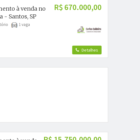
R$ 670.000,00
ento à venda no
 - Santos, SP
itório
1 vaga
Detalhes
R$ 15.750.000,00