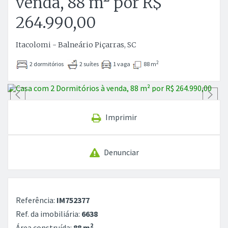
venda, 88 m² por R$
264.990,00
Itacolomi - Balneário Piçarras, SC
2
2 dormitórios
2 suítes
1 vaga
88 m
Anterior
P
Imprimir
Denunciar
Referência:
IM752377
Ref. da imobiliária:
6638
2
Área construída:
88 m