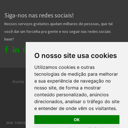
Siga-nos nas redes sociais!
Nossos serviços gratuitos ajudam milhares de pessoas, que tal
você dar um forcinha pra gente e nos seguir nas redes sociais
hein!?
O nosso site usa cookies
Utilizamos cookies e outras
tecnologias de medição para melhorar
a sua experiência de navegação no
Home
Entrar
Faça seu cadastro
nosso site, de forma a mostrar
Contato
Central de ajuda
conteúdo personalizado, anúncios
direcionados, analisar o tráfego do site
Termos de uso
Inserir anúncio grátis
e entender de onde vêm os visitantes.
OK
2026. TODOS OS DIREITOS RESERVADOS. | DESENVOLVIMENTO E HOSPEDAGEM