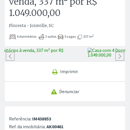
venda, 337 m² por R$
1.049.000,00
Floresta - Joinville, SC
2
4 dormitórios
2 suítes
5 vagas
337 m
Anterior
P
Imprimir
Denunciar
Referência:
IM438853
Ref. da imobiliária:
AK00461