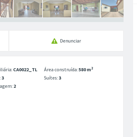
Denunciar
2
liária:
CA0022_TL
Área construída:
580 m
:
3
Suítes:
3
ragem:
2