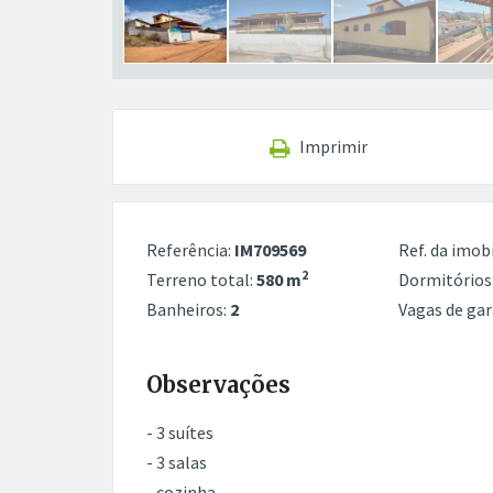
Imprimir
Referência:
IM709569
Ref. da imobi
2
Terreno total:
580 m
Dormitórios
Banheiros:
2
Vagas de ga
Observações
- 3 suítes
- 3 salas
- cozinha