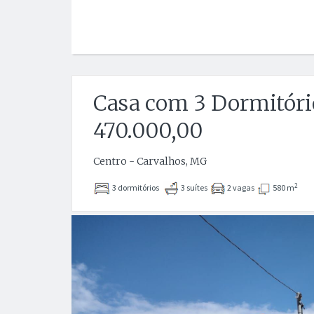
Casa com 3 Dormitóri
470.000,00
Centro - Carvalhos, MG
2
3 dormitórios
3 suítes
2 vagas
580 m
Anterior