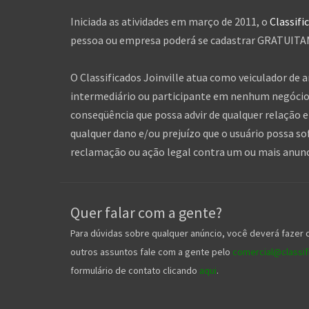
Iniciada as atividades em março de 2011, o
Classifi
pessoa ou empresa poderá se cadastrar GRATUITAME
O Classificados Joinville atua como veiculador de 
intermediário ou participante em nenhum negócio 
conseqüência que possa advir de qualquer relação en
qualquer dano e/ou prejuízo que o usuário possa so
reclamação ou ação legal contra um ou mais anuncia
Quer falar com a gente?
Para dúvidas sobre qualquer anúncio, você deverá fazer 
outros assuntos fale com a gente pelo
comercial@classifi
formulário de contato clicando
aqui
.