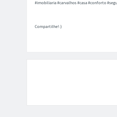
#imobiliaria #carvalhos #casa #conforto #seg
Compartilhe! :)