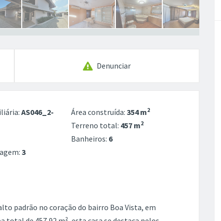
Denunciar
2
liária:
AS046_2-
Área construída:
354 m
2
Terreno total:
457 m
Banheiros:
6
ragem:
3
alto padrão no coração do bairro Boa Vista, em
total de 457,92 m², esta casa se destaca pelos