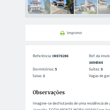
Imprimir
Referência:
IM878286
Ref. da imobi
3694564
Dormitórios:
5
Suítes:
3
Salas:
1
Vagas de ga
Observações
Imagine-se desfrutando de uma residência de 
Joinville. TOTALMENTE MOBILIADA!!! Com área 