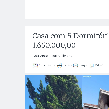
Casa com 5 Dormitóri
1.650.000,00
Boa Vista - Joinville, SC
2
5 dormitórios
3 suítes
3 vagas
354 m
Anterior