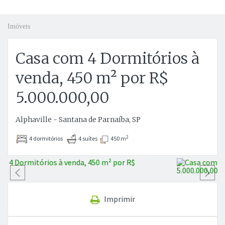
Imóveis
Casa com 4 Dormitórios à
venda, 450 m² por R$
5.000.000,00
Alphaville - Santana de Parnaíba, SP
2
4 dormitórios
4 suítes
450 m
Anterior
P
Imprimir