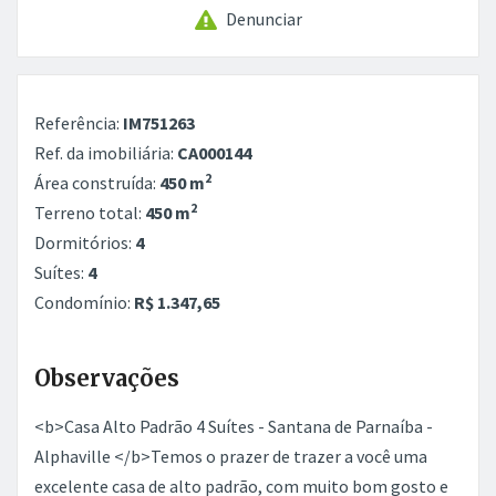
Denunciar
Referência:
IM751263
Ref. da imobiliária:
CA000144
2
Área construída:
450 m
2
Terreno total:
450 m
Dormitórios:
4
Suítes:
4
Condomínio:
R$ 1.347,65
Observações
<b>Casa Alto Padrão 4 Suítes - Santana de Parnaíba -
Alphaville </b>Temos o prazer de trazer a você uma
excelente casa de alto padrão, com muito bom gosto e