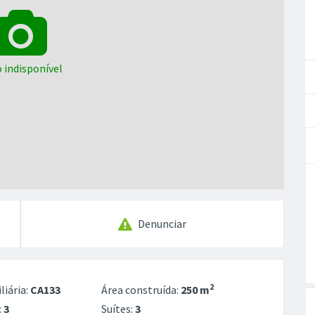
 indisponível
Denunciar
2
liária:
CA133
Área construída:
250 m
:
3
Suítes:
3