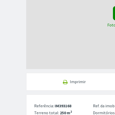
Foto
Imprimir
Referência:
IM393168
Ref. da imobi
2
Terreno total:
250 m
Dormitórios