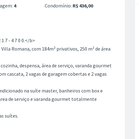
ragem:
4
Condomínio:
R$ 436,00
 7 - 4 7 0 0.</b>
 Villa Romana, com 184m² privativos, 250 m² de área
, cozinha, despensa, área de serviço, varanda gourmet
com cascata, 2 vagas de garagem cobertas e 2 vagas
ondicionado na suíte master, banheiros com box e
 área de serviço e varanda gourmet totalmente
s suítes.