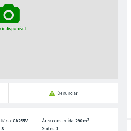
 indisponível
Denunciar
2
liária:
CA255V
Área construída:
290 m
:
3
Suítes:
1