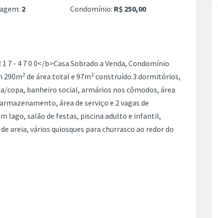
ragem:
2
Condomínio:
R$ 250,00
 1 7 - 4 7 0 0</b>Casa Sobrado a Venda, Condomínio
 290m² de área total e 97m² construído.3 dormitórios,
nha/copa, banheiro social, armários nos cômodos, área
armazenamento, área de serviço e 2 vagas de
ago, salão de festas, piscina adulto e infantil,
de areia, vários quiosques para churrasco ao redor do