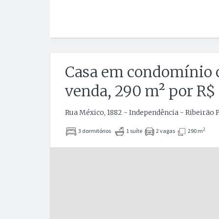
Casa em condomínio 
venda, 290 m² por R$
Rua México, 1882 - Independência - Ribeirão P
2
3 dormitórios
1 suíte
2 vagas
290 m