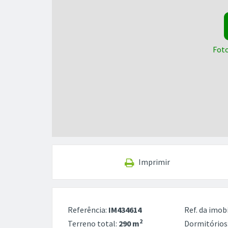
Foto
Imprimir
Referência:
IM434614
Ref. da imobi
2
Terreno total:
290 m
Dormitórios