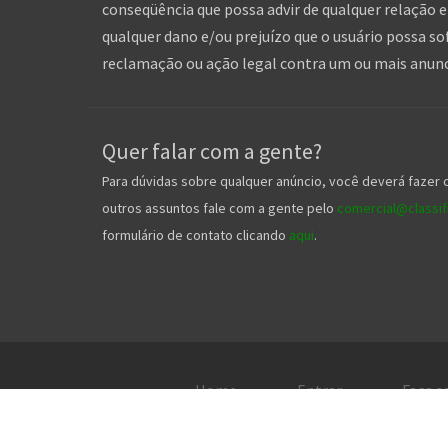
conseqüência que possa advir de qualquer relação en
qualquer dano e/ou prejuízo que o usuário possa so
reclamação ou ação legal contra um ou mais anuncia
Quer falar com a gente?
Para dúvidas sobre qualquer anúncio, você deverá fazer 
outros assuntos fale com a gente pelo
comercial@classifi
formulário de contato clicando
aqui
.
Home
Entrar
Faça s