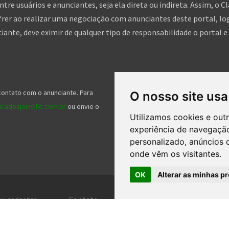
tre usuários e anunciantes, seja ela direta ou indireta. Assim, o Cl
frer ao realizar uma negociação com anunciantes deste portal, log
nte, deve eximir de qualquer tipo de responsabilidade o portal e 
Siga-nos nas redes socia
contato com o anunciante. Para
Nossos serviços gratuitos ajudam mil
O nosso site usa
cadosjoinville.com.br
ou envie o
gente e nos seguir nas redes sociais 
Utilizamos cookies e out
experiência de navegação
personalizado, anúncios d
onde vêm os visitantes.
OK
Alterar as minhas pr
eu cadastro
Contato
Central de ajuda
Ter