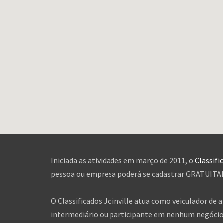
Iniciada as atividades em março de 2011, o
Classifi
pessoa ou empresa poderá se cadastrar GRATUITAME
O Classificados Joinville atua como veiculador de 
intermediário ou participante em nenhum negócio 