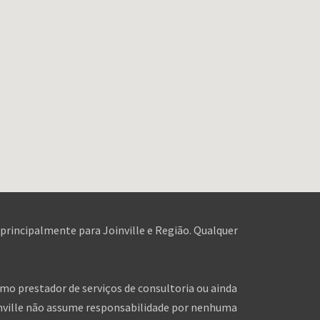
 principalmente para Joinville e Região. Qualquer
omo prestador de serviços de consultoria ou ainda
inville não assume responsabilidade por nenhuma