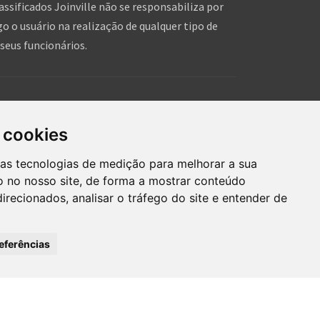
assificados Joinville não se responsabiliza por
o o usuário na realização de qualquer tipo de
seus funcionários.
is!
hares de pessoas, que tal você dar um forcinha pra
 cookies
hein!?
ras tecnologias de medição para melhorar a sua
 no nosso site, de forma a mostrar conteúdo
irecionados, analisar o tráfego do site e entender de
eferências
mos de uso
Inserir anúncio grátis
®