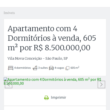
Imóveis
Apartamento com 4
Dormitórios à venda, 605
m² por R$ 8.500.000,00
Vila Nova Conceição - São Paulo, SP
2
4 dormitórios
3 suítes
4 vagas
605 m
Anterior
P
Imprimir