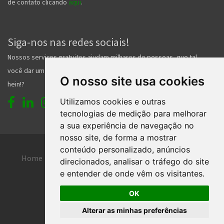
de contato clicando
aqui
.
Siga-nos nas redes sociais!
Nossos serviços gratuitos ajudam milhares de pessoas, que tal
você dar um forcinha pra gente e nos seguir nas redes sociais
O nosso site usa cookies
hein!?
Utilizamos cookies e outras
tecnologias de medição para melhorar
a sua experiência de navegação no
nosso site, de forma a mostrar
conteúdo personalizado, anúncios
Home
Entrar
Faça seu cadastro
direcionados, analisar o tráfego do site
e entender de onde vêm os visitantes.
Contato
Central de ajuda
OK
Termos de uso
Inserir anúncio grátis
Alterar as minhas preferências