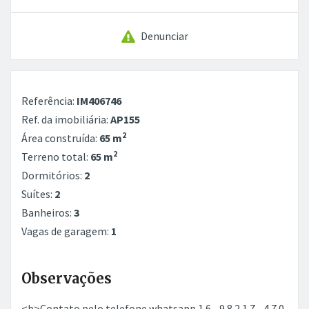
Denunciar
Referência:
IM406746
Ref. da imobiliária:
AP155
2
Área construída:
65 m
2
Terreno total:
65 m
Dormitórios:
2
Suítes:
2
Banheiros:
3
Vagas de garagem:
1
Observações
<b>Contato pelo telefone whatsapp 1 6 - 9 8 2 1 7 - 4 7 0