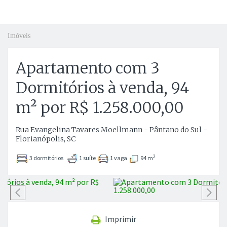
Imóveis
Apartamento com 3
Dormitórios à venda, 94
m² por R$ 1.258.000,00
Rua Evangelina Tavares Moellmann - Pântano do Sul -
Florianópolis, SC
2
3 dormitórios
1 suíte
1 vaga
94 m
Anterior
P
Imprimir