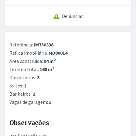
Denunciar
Referência:
IM750336
Ref. da imobiliária:
MD00014
2
Área construída:
94 m
2
Terreno total:
160 m
Dormitórios:
3
Suítes:
1
Banheiros:
2
Vagas de garagem:
1
Observações