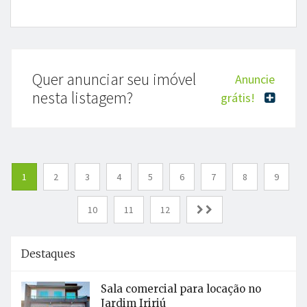
Quer anunciar seu imóvel
Anuncie
nesta listagem?
grátis!
1
2
3
4
5
6
7
8
9
10
11
12
Destaques
Sala comercial para locação no
Jardim Iririú