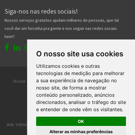
Siga-nos nas redes sociais!
Nossos serviços gratuitos ajudam milhares de pessoas, que tal
você dar um forcinha pra gente e nos seguir nas redes sociais
hein!?
O nosso site usa cookies
Utilizamos cookies e outras
tecnologias de medição para melhorar
a sua experiência de navegação no
Home
Entrar
Faça seu cadastro
nosso site, de forma a mostrar
Contato
Central de ajuda
conteúdo personalizado, anúncios
direcionados, analisar o tráfego do site
Termos de uso
Inserir anúncio grátis
e entender de onde vêm os visitantes.
OK
2026. TODOS OS DIREITOS RESERVADOS. | DESENVOLVIMENTO E HOSPEDAGEM
Alterar as minhas preferências
®
CLASSIFICADOS JOINVILLE